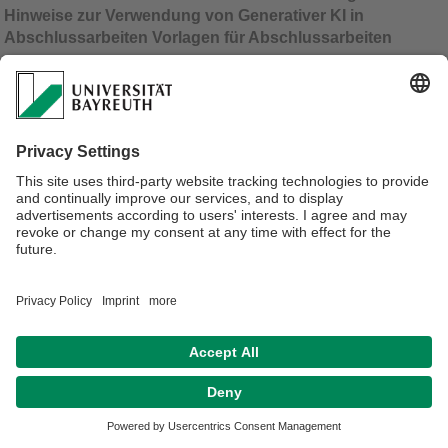
Hinweise zur Verwendung von Generativer KI in
Abschlussarbeiten
Vorlagen für Abschlussarbeiten
Verantwortlich für die Redaktion:
Yorck Zisgen
Datenschutz / Disclaimer
Barrierefreiheitserklärung
Impressum
Hausordnung
Sitemap
Kontakt